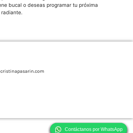
giene bucal o deseas programar tu próxima
 radiante.
cristinapasarin.com
Contáctanos por WhatsApp
Contáctanos por WhatsApp
Contáctanos por WhatsApp
Contáctanos por WhatsApp